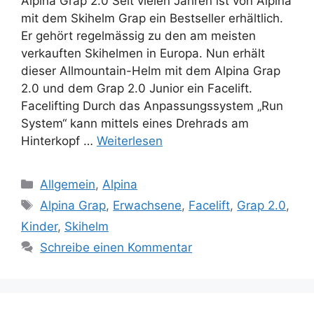
Alpina Grap 2.0 Seit vielen Jahren ist von Alpina
mit dem Skihelm Grap ein Bestseller erhältlich.
Er gehört regelmässig zu den am meisten
verkauften Skihelmen in Europa. Nun erhält
dieser Allmountain-Helm mit dem Alpina Grap
2.0 und dem Grap 2.0 Junior ein Facelift.
Facelifting Durch das Anpassungssystem „Run
System“ kann mittels eines Drehrads am
Hinterkopf …
Weiterlesen
Kategorien
Allgemein
,
Alpina
Schlagwörter
Alpina Grap
,
Erwachsene
,
Facelift
,
Grap 2.0
,
Kinder
,
Skihelm
Schreibe einen Kommentar