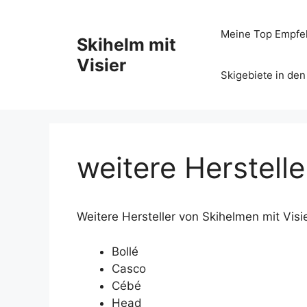
Zum
Inhalt
Meine Top Empfe
Skihelm mit
springen
Visier
Skigebiete in den
weitere Herstelle
Weitere Hersteller von Skihelmen mit Vis
Bollé
Casco
Cébé
Head