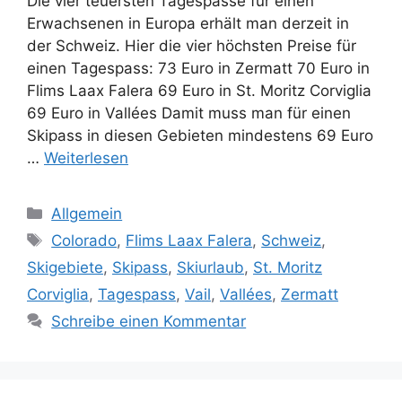
Die vier teuersten Tagespässe für einen
Erwachsenen in Europa erhält man derzeit in
der Schweiz. Hier die vier höchsten Preise für
einen Tagespass: 73 Euro in Zermatt 70 Euro in
Flims Laax Falera 69 Euro in St. Moritz Corviglia
69 Euro in Vallées Damit muss man für einen
Skipass in diesen Gebieten mindestens 69 Euro
…
Weiterlesen
Kategorien
Allgemein
Schlagwörter
Colorado
,
Flims Laax Falera
,
Schweiz
,
Skigebiete
,
Skipass
,
Skiurlaub
,
St. Moritz
Corviglia
,
Tagespass
,
Vail
,
Vallées
,
Zermatt
Schreibe einen Kommentar