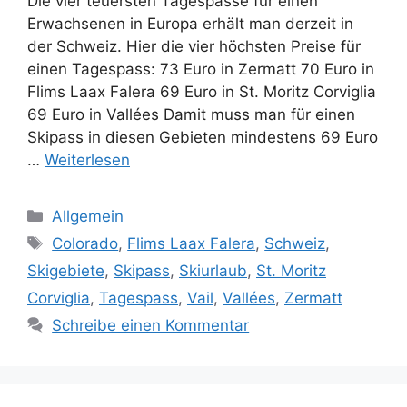
Die vier teuersten Tagespässe für einen
Erwachsenen in Europa erhält man derzeit in
der Schweiz. Hier die vier höchsten Preise für
einen Tagespass: 73 Euro in Zermatt 70 Euro in
Flims Laax Falera 69 Euro in St. Moritz Corviglia
69 Euro in Vallées Damit muss man für einen
Skipass in diesen Gebieten mindestens 69 Euro
…
Weiterlesen
Kategorien
Allgemein
Schlagwörter
Colorado
,
Flims Laax Falera
,
Schweiz
,
Skigebiete
,
Skipass
,
Skiurlaub
,
St. Moritz
Corviglia
,
Tagespass
,
Vail
,
Vallées
,
Zermatt
Schreibe einen Kommentar